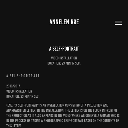
ANNELEN RØE
A Self-Portrait
Video installation
Duration: 23 min 17 sec.
A S E L F - P O R T R A I T
2016/2017.
Video installation
Duration: 23 min 17 sec.
(ENG) "A Self-Portrait" is an installation consisting of a projection and
ahandwritten letter. In the installation, the letter is on the floor in front of
the projection,as it also appears in the video where we observe a woman who is
in the process of taking a photographic self-portrait based on the contents of
this letter.