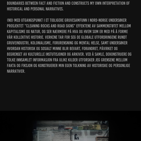
boundaries between fact and fiction and constructs my own interpretation of
historical and personal narratives.
(NO) Med utgangspunkt i et tidligere gruvesamfunn i Nord-Norge undersøker
prosjektet "Cleaning Rocks and Road Signs" effektene av sammenstøtet mellom
kapitalisme og natur, og ser nærmere på hva og hvem som er med på å forme
vår kollektive historie. Verkene tar for seg de globale utfordringene rundt
gruveindustri, kolonialisme, forurensning og mental helse, samt undersøker
hvordan historisk og sosialt minne blir bevart, forandret, påvirket og
begrenset av kulturelle instutisjoner og arkiver. Ved å samle, dekonstruere og
tolke innsamlet informasjon fra ulike kilder utforsker jeg grensene mellom
fakta og fiksjon og konstruerer min egen tolkning av historiske og personlige
narrativer.